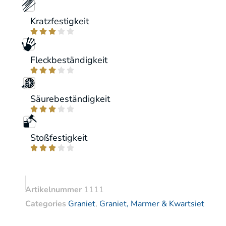
Kratzfestigkeit





Fleckbeständigkeit





Säurebeständigkeit





Stoßfestigkeit





Artikelnummer
1111
Categories
Graniet
,
Graniet, Marmer & Kwartsiet